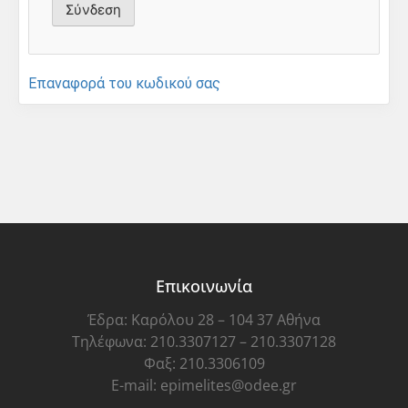
Επαναφορά του κωδικού σας
Επικοινωνία
Έδρα: Καρόλου 28 – 104 37 Αθήνα
Τηλέφωνα: 210.3307127 – 210.3307128
Φαξ: 210.3306109
E-mail: epimelites@odee.gr