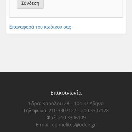
Επαναφορά του κωδικού σας
Επικοινωνία
Έδρα: Καρόλου 28 – 104 37 Αθήνα
Τηλέφωνα: 210.3307127 – 210.3307128
Φαξ: 210.3306109
E-mail: epimelites@odee.gr