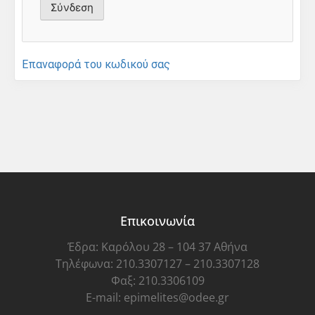
Επαναφορά του κωδικού σας
Επικοινωνία
Έδρα: Καρόλου 28 – 104 37 Αθήνα
Τηλέφωνα: 210.3307127 – 210.3307128
Φαξ: 210.3306109
E-mail: epimelites@odee.gr