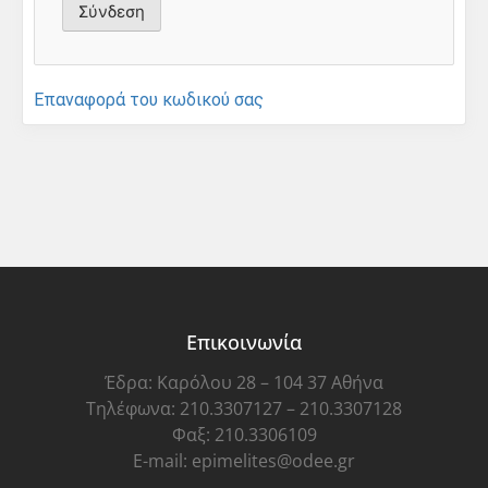
Επαναφορά του κωδικού σας
Επικοινωνία
Έδρα: Καρόλου 28 – 104 37 Αθήνα
Τηλέφωνα: 210.3307127 – 210.3307128
Φαξ: 210.3306109
E-mail: epimelites@odee.gr