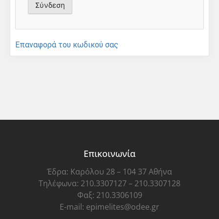
Επαναφορά του κωδικού σας
Επικοινωνία
Έδρα: Καρόλου 28 – 104 37 Αθήνα
Τηλέφωνα: 210.3307127 – 210.3307128
Φαξ: 210.3306109
E-mail: epimelites@odee.gr