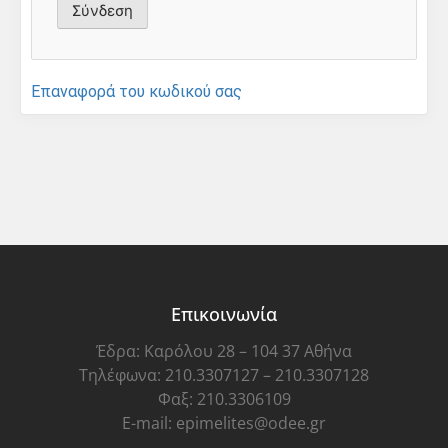
Επαναφορά του κωδικού σας
Επικοινωνία
Έδρα: Καρόλου 28 – 104 37 Αθήνα
Τηλέφωνα: 210.3307127 – 210.3307128
Φαξ: 210.3306109
E-mail: epimelites@odee.gr