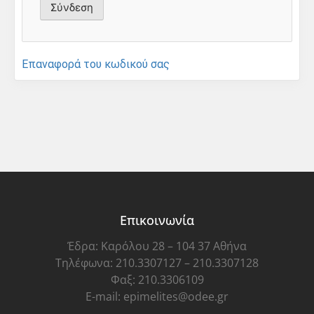
Επαναφορά του κωδικού σας
Επικοινωνία
Έδρα: Καρόλου 28 – 104 37 Αθήνα
Τηλέφωνα: 210.3307127 – 210.3307128
Φαξ: 210.3306109
E-mail: epimelites@odee.gr