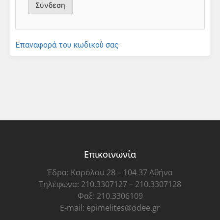
Επαναφορά του κωδικού σας
Επικοινωνία
Έδρα: Καρόλου 28 – 104 37 Αθήνα
Τηλέφωνα: 210.3307127 – 210.3307128
Φαξ: 210.3306109
E-mail: epimelites@odee.gr