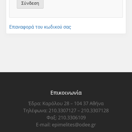
Επαναφορά του κωδικού σας
Επικοινωνία
Έδρα: Καρόλου 28 – 104 37 Αθήνα
Τηλέφωνα: 210.3307127 – 210.3307128
Φαξ: 210.3306109
E-mail: epimelites@odee.gr