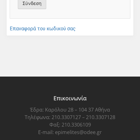
Επαναφορά του κωδικού σας
Επικοινωνία
Έδρα: Καρόλου 28 – 104 37 Αθήνα
Τηλέφωνα: 210.3307127 – 210.3307128
Φαξ: 210.3306109
E-mail: epimelites@odee.gr