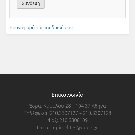
Επαναφορά του κωδικού σας
Επικοινωνία
Έδρα: Καρόλου 28 – 104 37 Αθήνα
Τηλέφωνα: 210.3307127 – 210.3307128
Φαξ: 210.3306109
E-mail: epimelites@odee.gr