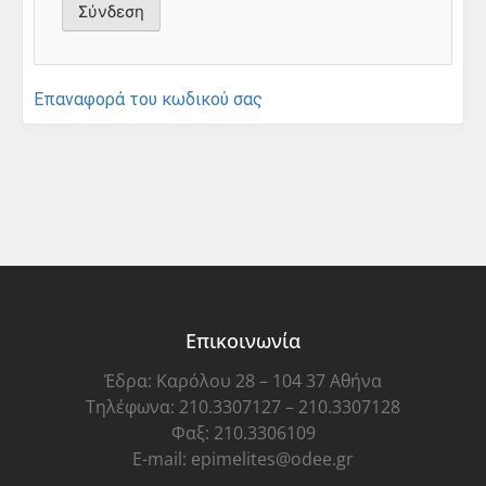
Επαναφορά του κωδικού σας
Επικοινωνία
Έδρα: Καρόλου 28 – 104 37 Αθήνα
Τηλέφωνα: 210.3307127 – 210.3307128
Φαξ: 210.3306109
E-mail: epimelites@odee.gr