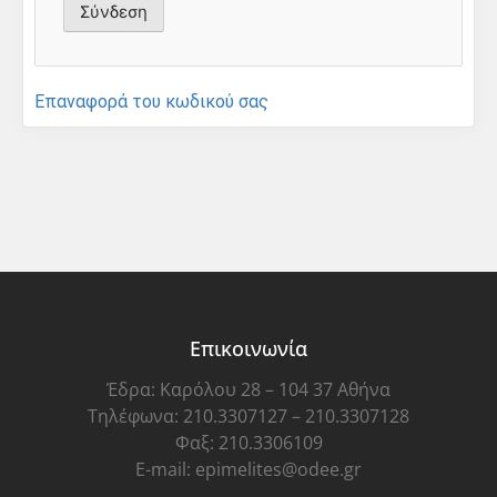
Επαναφορά του κωδικού σας
Επικοινωνία
Έδρα: Καρόλου 28 – 104 37 Αθήνα
Τηλέφωνα: 210.3307127 – 210.3307128
Φαξ: 210.3306109
E-mail: epimelites@odee.gr