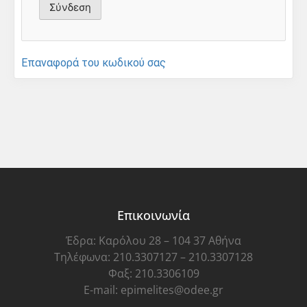
Επαναφορά του κωδικού σας
Επικοινωνία
Έδρα: Καρόλου 28 – 104 37 Αθήνα
Τηλέφωνα: 210.3307127 – 210.3307128
Φαξ: 210.3306109
E-mail: epimelites@odee.gr