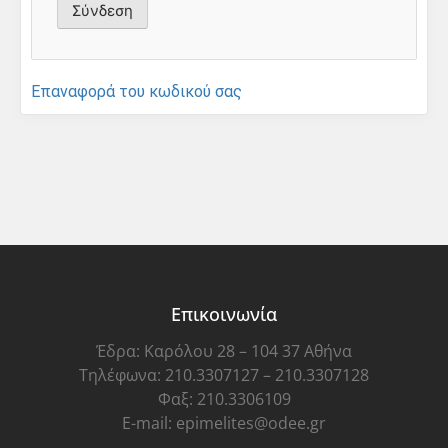
Επαναφορά του κωδικού σας
Επικοινωνία
Έδρα: Καρόλου 28 – 104 37 Αθήνα
Τηλέφωνα: 210.3307127 – 210.3307128
Φαξ: 210.3306109
E-mail: epimelites@odee.gr