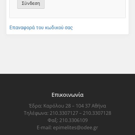
Επαναφορά του κωδικού σας
Επικοινωνία
Έδρα: Καρόλου 28 – 104 37 Αθήνα
Τηλέφωνα: 210.3307127 – 210.3307128
Φαξ: 210.3306109
E-mail: epimelites@odee.gr