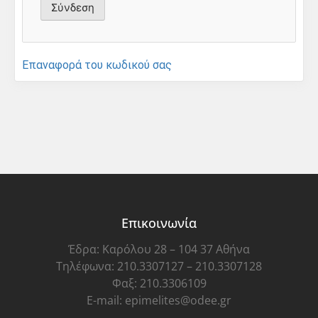
Επαναφορά του κωδικού σας
Επικοινωνία
Έδρα: Καρόλου 28 – 104 37 Αθήνα
Τηλέφωνα: 210.3307127 – 210.3307128
Φαξ: 210.3306109
E-mail: epimelites@odee.gr