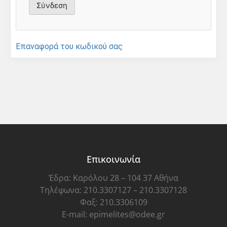
Επαναφορά του κωδικού σας
Επικοινωνία
Έδρα: Καρόλου 28 – 104 37 Αθήνα
Τηλέφωνα: 210.3307127 – 210.3307128
Φαξ: 210.3306109
E-mail: epimelites@odee.gr