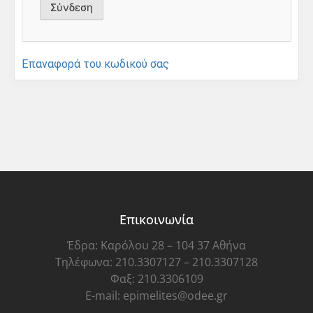
Επαναφορά του κωδικού σας
Επικοινωνία
Έδρα: Καρόλου 28 – 104 37 Αθήνα
Τηλέφωνα: 210.3307127 – 210.3307128
Φαξ: 210.3306109
E-mail: epimelites@odee.gr