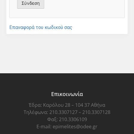
Επαναφορά του κωδικού σας
Επικοινωνία
Έδρα: Καρόλου 28 – 104 37 Αθήνα
Τηλέφωνα: 210.3307127 – 210.3307128
Φαξ: 210.3306109
E-mail: epimelites@odee.gr