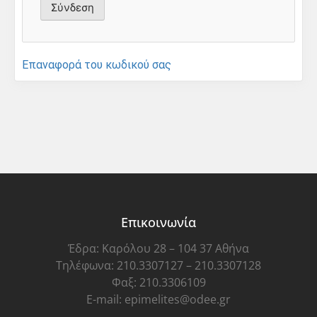
Επαναφορά του κωδικού σας
Επικοινωνία
Έδρα: Καρόλου 28 – 104 37 Αθήνα
Τηλέφωνα: 210.3307127 – 210.3307128
Φαξ: 210.3306109
E-mail: epimelites@odee.gr