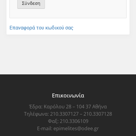
Επαναφορά του κωδικού σας
Επικοινωνία
Έδρα: Καρόλου 28 – 104 37 Αθήνα
Τηλέφωνα: 210.3307127 – 210.3307128
Φαξ: 210.3306109
E-mail: epimelites@odee.gr