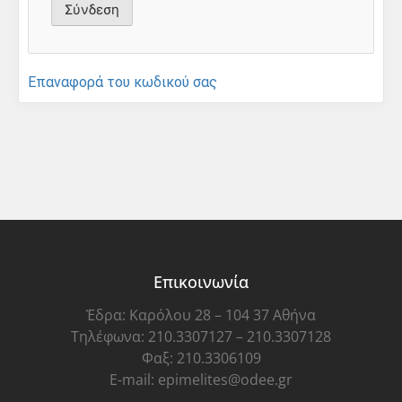
Επαναφορά του κωδικού σας
Επικοινωνία
Έδρα: Καρόλου 28 – 104 37 Αθήνα
Τηλέφωνα: 210.3307127 – 210.3307128
Φαξ: 210.3306109
E-mail: epimelites@odee.gr