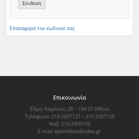
Επαναφορά του κωδικού σας
Επικοινωνία
Έδρα: Καρόλου 28 – 104 37 Αθήνα
Τηλέφωνα: 210.3307127 – 210.3307128
Φαξ: 210.3306109
E-mail: epimelites@odee.gr