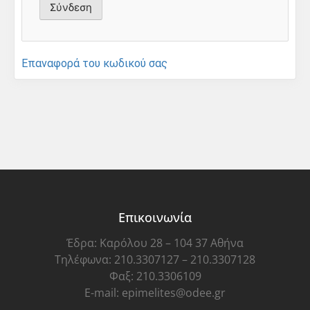
Επαναφορά του κωδικού σας
Επικοινωνία
Έδρα: Καρόλου 28 – 104 37 Αθήνα
Τηλέφωνα: 210.3307127 – 210.3307128
Φαξ: 210.3306109
E-mail: epimelites@odee.gr