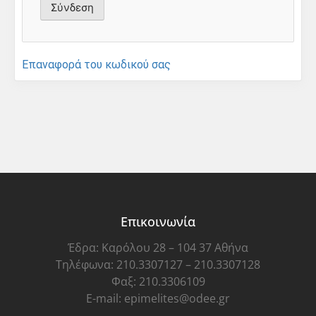
Επαναφορά του κωδικού σας
Επικοινωνία
Έδρα: Καρόλου 28 – 104 37 Αθήνα
Τηλέφωνα: 210.3307127 – 210.3307128
Φαξ: 210.3306109
E-mail: epimelites@odee.gr