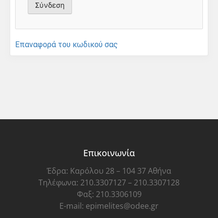
Επαναφορά του κωδικού σας
Επικοινωνία
Έδρα: Καρόλου 28 – 104 37 Αθήνα
Τηλέφωνα: 210.3307127 – 210.3307128
Φαξ: 210.3306109
E-mail: epimelites@odee.gr