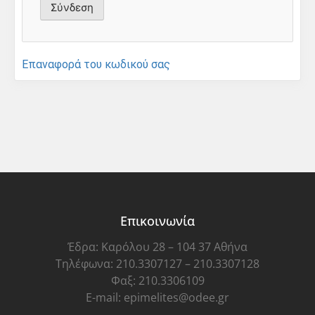
Επαναφορά του κωδικού σας
Επικοινωνία
Έδρα: Καρόλου 28 – 104 37 Αθήνα
Τηλέφωνα: 210.3307127 – 210.3307128
Φαξ: 210.3306109
E-mail: epimelites@odee.gr