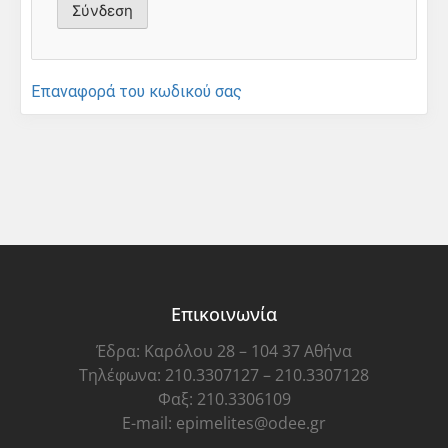
Επαναφορά του κωδικού σας
Επικοινωνία
Έδρα: Καρόλου 28 – 104 37 Αθήνα
Τηλέφωνα: 210.3307127 – 210.3307128
Φαξ: 210.3306109
E-mail: epimelites@odee.gr