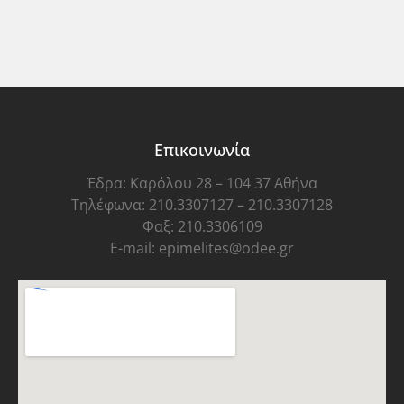
Επικοινωνία
Έδρα: Καρόλου 28 – 104 37 Αθήνα
Τηλέφωνα: 210.3307127 – 210.3307128
Φαξ: 210.3306109
E-mail: epimelites@odee.gr