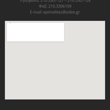
Τηλέφωνα: 210.3307127 – 210.3307128
Φαξ: 210.3306109
E-mail: epimelites@odee.gr