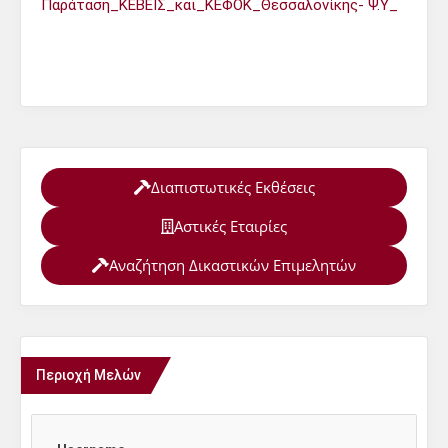
Παράταση_ΚΕΒΕΙΣ_και_ΚΕΦΟΚ_Θεσσαλονίκης- Ψ.Υ_
Διαπιστωτικές Εκθέσεις
Αστικές Εταιρίες
Αναζήτηση Δικαστικών Επιμελητών
Περιοχή Μελών