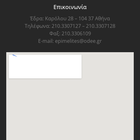
Επικοινωνία
Έδρα: Καρόλου 28 – 104 37 Αθήνα
Τηλέφωνα: 210.3307127 – 210.3307128
Φαξ: 210.3306109
E-mail: epimelites@odee.gr