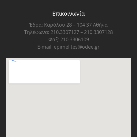
Επικοινωνία
Έδρα: Καρόλου 28 – 104 37 Αθήνα
Τηλέφωνα: 210.3307127 – 210.3307128
Φαξ: 210.3306109
E-mail: epimelites@odee.gr