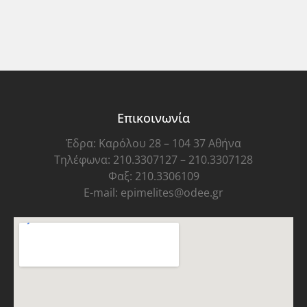
Επικοινωνία
Έδρα: Καρόλου 28 – 104 37 Αθήνα
Τηλέφωνα: 210.3307127 – 210.3307128
Φαξ: 210.3306109
E-mail: epimelites@odee.gr