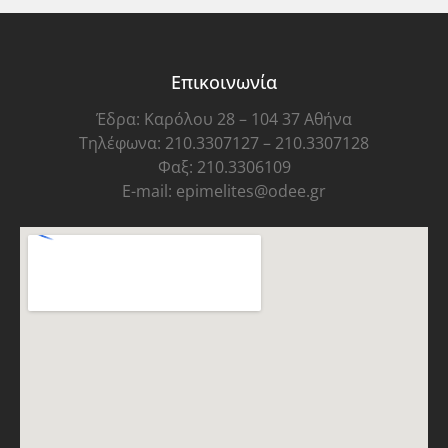
Επικοινωνία
Έδρα: Καρόλου 28 – 104 37 Αθήνα
Τηλέφωνα: 210.3307127 – 210.3307128
Φαξ: 210.3306109
E-mail: epimelites@odee.gr