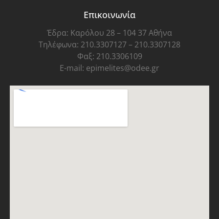
Επικοινωνία
Έδρα: Καρόλου 28 – 104 37 Αθήνα
Τηλέφωνα: 210.3307127 – 210.3307128
Φαξ: 210.3306109
E-mail: epimelites@odee.gr