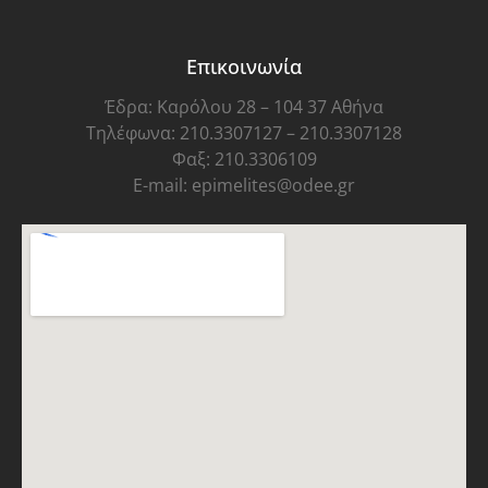
Επικοινωνία
Έδρα: Καρόλου 28 – 104 37 Αθήνα
Τηλέφωνα: 210.3307127 – 210.3307128
Φαξ: 210.3306109
E-mail: epimelites@odee.gr