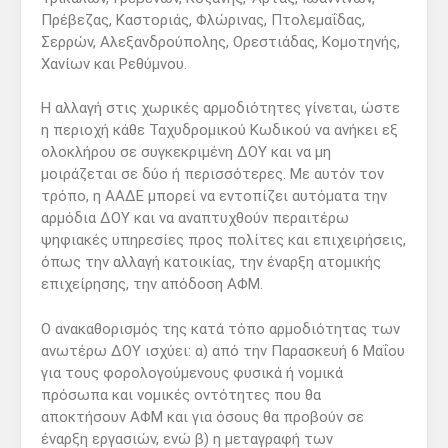
Πρέβεζας, Καστοριάς, Φλώρινας, Πτολεμαΐδας,
Σερρών, Αλεξανδρούπολης, Ορεστιάδας, Κομοτηνής,
Χανίων και Ρεθύμνου.
Η αλλαγή στις χωρικές αρμοδιότητες γίνεται, ώστε
η περιοχή κάθε Ταχυδρομικού Κωδικού να ανήκει εξ
ολοκλήρου σε συγκεκριμένη ΔΟΥ και να μη
μοιράζεται σε δύο ή περισσότερες. Με αυτόν τον
τρόπο, η ΑΑΔΕ μπορεί να εντοπίζει αυτόματα την
αρμόδια ΔΟΥ και να αναπτυχθούν περαιτέρω
ψηφιακές υπηρεσίες προς πολίτες και επιχειρήσεις,
όπως την αλλαγή κατοικίας, την έναρξη ατομικής
επιχείρησης, την απόδοση ΑΦΜ.
Ο ανακαθορισμός της κατά τόπο αρμοδιότητας των
ανωτέρω ΔΟΥ ισχύει: α) από την Παρασκευή 6 Μαΐου
για τους φορολογούμενους φυσικά ή νομικά
πρόσωπα και νομικές οντότητες που θα
αποκτήσουν ΑΦΜ και για όσους θα προβούν σε
έναρξη εργασιών, ενώ β) η μεταγραφή των