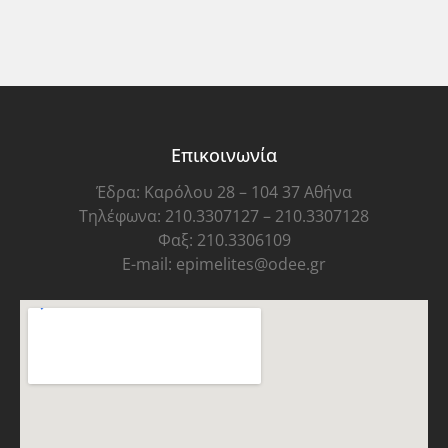
Επικοινωνία
Έδρα: Καρόλου 28 – 104 37 Αθήνα
Τηλέφωνα: 210.3307127 – 210.3307128
Φαξ: 210.3306109
E-mail: epimelites@odee.gr