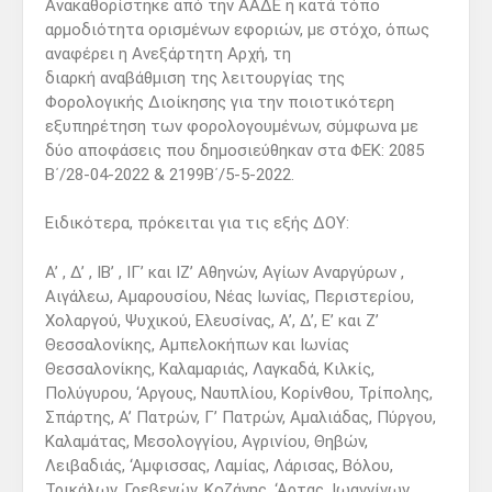
Ανακαθορίστηκε από την ΑΑΔΕ η κατά τόπο
αρμοδιότητα ορισμένων εφοριών, με στόχο, όπως
αναφέρει η Ανεξάρτητη Αρχή, τη
διαρκή αναβάθμιση της λειτουργίας της
Φορολογικής Διοίκησης για την ποιοτικότερη
εξυπηρέτηση των φορολογουμένων, σύμφωνα με
δύο αποφάσεις που δημοσιεύθηκαν στα ΦΕΚ: 2085
Β΄/28-04-2022 & 2199Β΄/5-5-2022.
Ειδικότερα, πρόκειται για τις εξής ΔΟΥ:
Α’ , Δ’ , ΙΒ’ , ΙΓ’ και ΙΖ’ Αθηνών, Αγίων Αναργύρων ,
Αιγάλεω, Αμαρουσίου, Νέας Ιωνίας, Περιστερίου,
Χολαργού, Ψυχικού, Ελευσίνας, Α’, Δ’, Ε’ και Ζ’
Θεσσαλονίκης, Αμπελοκήπων και Ιωνίας
Θεσσαλονίκης, Καλαμαριάς, Λαγκαδά, Κιλκίς,
Πολύγυρου, ‘Αργους, Ναυπλίου, Κορίνθου, Τρίπολης,
Σπάρτης, Α’ Πατρών, Γ’ Πατρών, Αμαλιάδας, Πύργου,
Καλαμάτας, Μεσολογγίου, Αγρινίου, Θηβών,
Λειβαδιάς, ‘Αμφισσας, Λαμίας, Λάρισας, Βόλου,
Τρικάλων, Γρεβενών, Κοζάνης, ‘Αρτας, Ιωαννίνων,