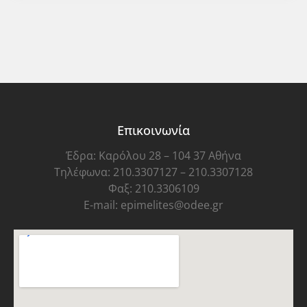
Επικοινωνία
Έδρα: Καρόλου 28 – 104 37 Αθήνα
Τηλέφωνα: 210.3307127 – 210.3307128
Φαξ: 210.3306109
E-mail: epimelites@odee.gr