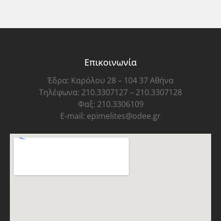
Επικοινωνία
Έδρα: Καρόλου 28 – 104 37 Αθήνα
Τηλέφωνα: 210.3307127 – 210.3307128
Φαξ: 210.3306109
E-mail: epimelites@odee.gr