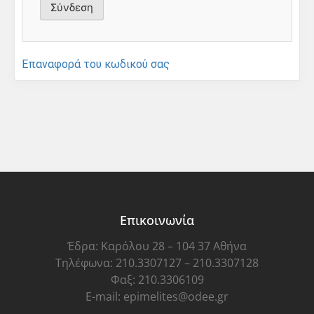
Επαναφορά του κωδικού σας
Επικοινωνία
Έδρα: Καρόλου 28 – 104 37 Αθήνα
Τηλέφωνα: 210.3307127 – 210.3307128
Φαξ: 210.3306109
E-mail: epimelites@odee.gr