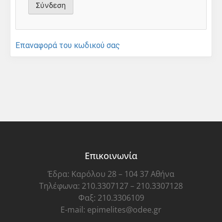
Επαναφορά του κωδικού σας
Επικοινωνία
Έδρα: Καρόλου 28 – 104 37 Αθήνα
Τηλέφωνα: 210.3307127 – 210.3307128
Φαξ: 210.3306109
E-mail: epimelites@odee.gr