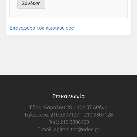
Επαναφορά του κωδικού σας
Επικοινωνία
Έδρα: Καρόλου 28 – 104 37 Αθήνα
Τηλέφωνα: 210.3307127 – 210.3307128
Φαξ: 210.3306109
E-mail: epimelites@odee.gr