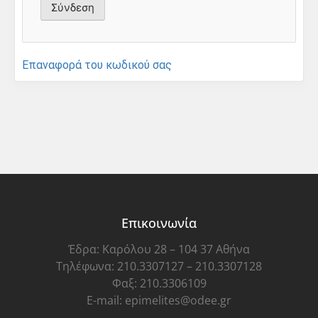
Επαναφορά του κωδικού σας
Επικοινωνία
Έδρα: Καρόλου 28 – 104 37 Αθήνα
Τηλέφωνα: 210.3307127 – 210.3307128
Φαξ: 210.3306109
E-mail: epimelites@odee.gr