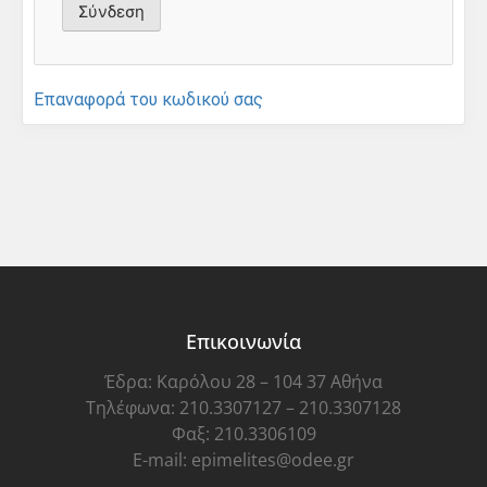
Επαναφορά του κωδικού σας
Επικοινωνία
Έδρα: Καρόλου 28 – 104 37 Αθήνα
Τηλέφωνα: 210.3307127 – 210.3307128
Φαξ: 210.3306109
E-mail: epimelites@odee.gr