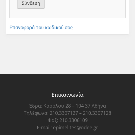
Επαναφορά του κωδικού σας
Επικοινωνία
Έδρα: Καρόλου 28 – 104 37 Αθήνα
Τηλέφωνα: 210.3307127 – 210.3307128
Φαξ: 210.3306109
E-mail: epimelites@odee.gr