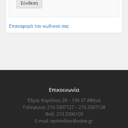
Επαναφορά του κωδικού σας
Επικοινωνία
Έδρα: Καρόλου 28 – 104 37 Αθήνα
Τηλέφωνα: 210.3307127 – 210.3307128
Φαξ: 210.3306109
E-mail: epimelites@odee.gr