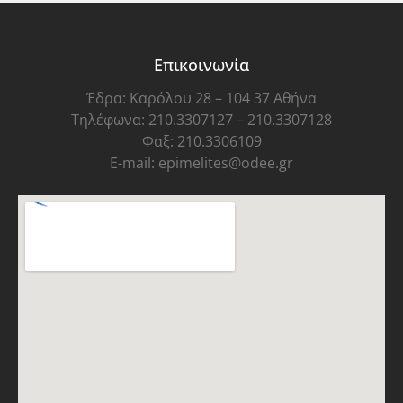
Επικοινωνία
Έδρα: Καρόλου 28 – 104 37 Αθήνα
Τηλέφωνα: 210.3307127 – 210.3307128
Φαξ: 210.3306109
E-mail: epimelites@odee.gr