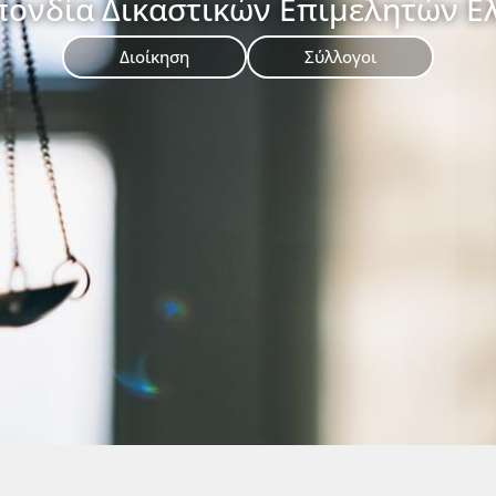
ονδία Δικαστικών Επιμελητών Ε
Διοίκηση
Σύλλογοι