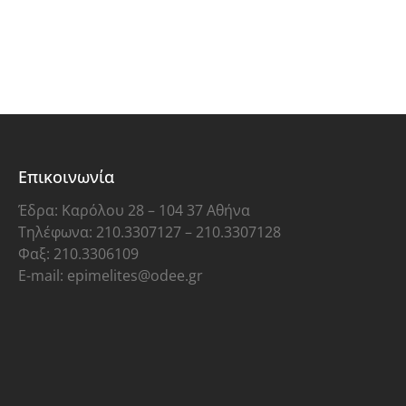
Επικοινωνία
Έδρα: Καρόλου 28 – 104 37 Αθήνα
Τηλέφωνα: 210.3307127 – 210.3307128
Φαξ: 210.3306109
E-mail: epimelites@odee.gr