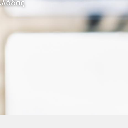
λλάδας