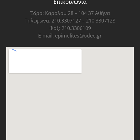
Επικοινωνία
Έδρα: Καρόλου 28 – 104 37 Αθήνα
Τηλέφωνα: 210.3307127 – 210.3307128
Φαξ: 210.3306109
E-mail: epimelites@odee.gr